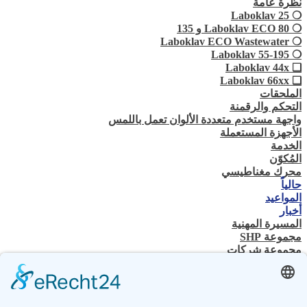
نظرة عامة
❍ Laboklav 25
❍ Laboklav ECO 80 و 135
❍ Laboklav ECO Wastewater
❍ Laboklav 55-195
❏ Laboklav 44x
❏ Laboklav 66xx
الملحقات
التحكم والرقمنة
واجهة مستخدم متعددة الألوان تعمل باللمس
الأجهزة المستعملة
الخدمة
المُكوّن
محرك مغناطيسي
حالياً
المواعيد
أخبار
المسيرة المهنية
مجموعة SHP
مجموعة شركات
جهة الاتصال
اتصل بنا
تاجر متخصص
SHP الخبرة الفنية