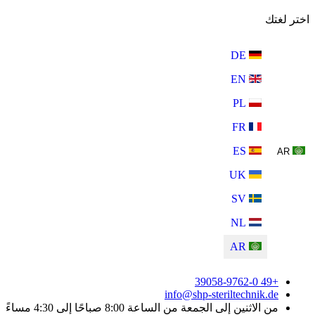
اختر لغتك
DE
EN
PL
FR
ES
AR
UK
SV
NL
AR
+49 39058-9762-0
info@shp-steriltechnik.de
من الاثنين إلى الجمعة من الساعة 8:00 صباحًا إلى 4:30 مساءً