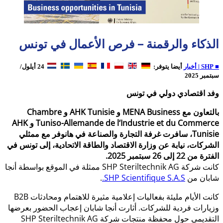
الذكاء والرقمنة – فرص الأعمال في تونس
■ SHP | أخبار
أيضا يتوفر:
24 أيلول/
سبتمبر 2025
وفد اقتصادي دولي في تونس
بالتعاون مع MENA Business و AHK Tunisie و Chambre
Tuniso-Allemande de l‘Industrie et du Commerce و AHK
Tunisie، سافرت غرفة التجارة والصناعة في هانوفر مع ممثلي
الشركات، نيابة عن وزارة الاقتصاد والطاقة الاتحادية، إلى تونس في
الفترة من 22 إلى 26 سبتمبر 2025.
كانت شركة SHP Steriltechnik AG ممثلة في الموقع بواسطة أنجا
شابان من
SHP Scientifique S.A.S.
.
كانت الأيام مليئة بفعاليات إعلامية مثيرة للاهتمام ومحادثات B2B
وزيارات فردية للشركات. أثارت أنجا شابان إعجاب الحضور بعرضها
التقديمي حول محفظة منتجات شركة SHP Steriltechnik AG