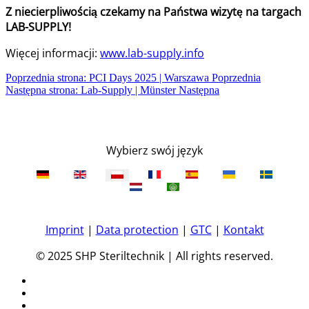
Z niecierpliwością czekamy na Państwa wizytę na targach
LAB-SUPPLY!
Więcej informacji:
www.lab-supply.info
Poprzednia strona: PCI Days 2025 | Warszawa
Poprzednia
Następna strona: Lab-Supply | Münster
Następna
Wybierz swój język
Imprint
|
Data protection
|
GTC
|
Kontakt
© 2025 SHP Steriltechnik | All rights reserved.