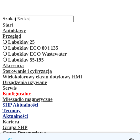
Szukaj
Start
Autoklawy
Przegląd
❍ Laboklav 25
❍ Laboklav ECO 80 i 135
❍ Laboklav ECO Wastewater
❍ Laboklav 55-195
Akcesoria
Sterowanie i cyfryzacja
Wielokolorowy ekran dotykowy HMI
Urządzenia używane
Serwis
Konfigurator
Mieszadło magnetyczne
SHP Aktualności
Terminy
Aktualności
Kariera
Grupa SHP
Grupa Przemysłowa
Osoba kontaktowa