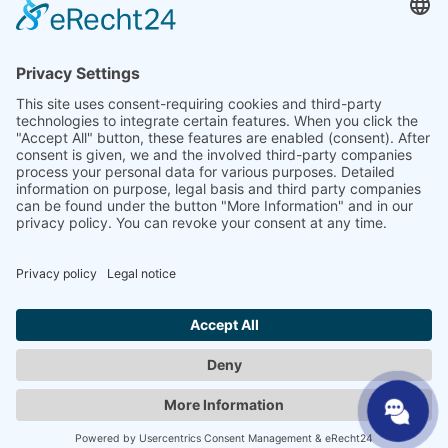
Kontakt
Sprzedawcy specjalistyczni
SHP Wiedza specjalistyczna
Pliki do pobrania SHP
Wybierz swój język
DE
EN
PL
FR
ES
PL
UK
SV
NL
AR