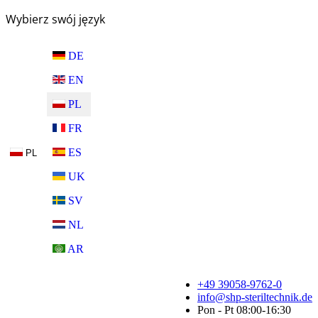
Wybierz swój język
DE
EN
PL
FR
ES
PL
UK
SV
NL
AR
+49 39058-9762-0
info@shp-steriltechnik.de
Pon - Pt 08:00-16:30