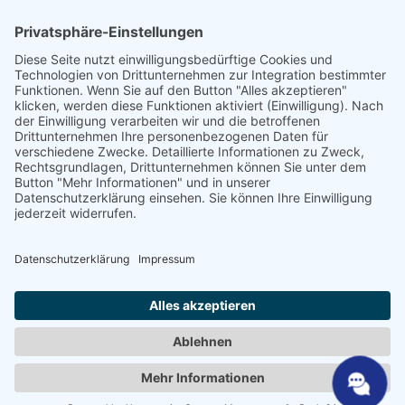
Fachhändler
SHP Fachwissen
SHP FAQ´s
SHP Downloads
Konfigurator
Sprache auswählen
DE
EN
PL
FR
ES
DE
UK
SV
NL
AR