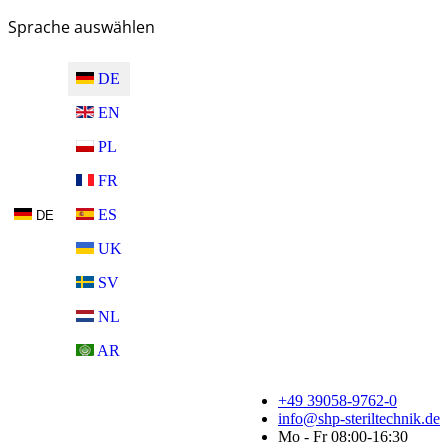
Sprache auswählen
DE
EN
PL
FR
ES
DE
UK
SV
NL
AR
+49 39058-9762-0
info@shp-steriltechnik.de
Mo - Fr 08:00-16:30