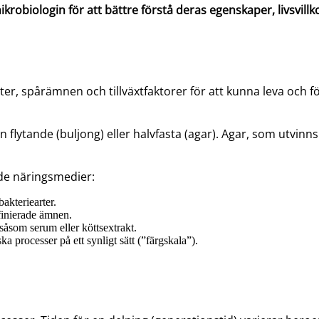
ikrobiologin för att bättre förstå deras egenskaper, livsvill
r, spårämnen och tillväxtfaktorer för att kunna leva och för
ytande (buljong) eller halvfasta (agar). Agar, som utvinns ur
de näringsmedier:
bakteriearter.
finierade ämnen.
såsom serum eller köttsextrakt.
a processer på ett synligt sätt (”färgskala”).