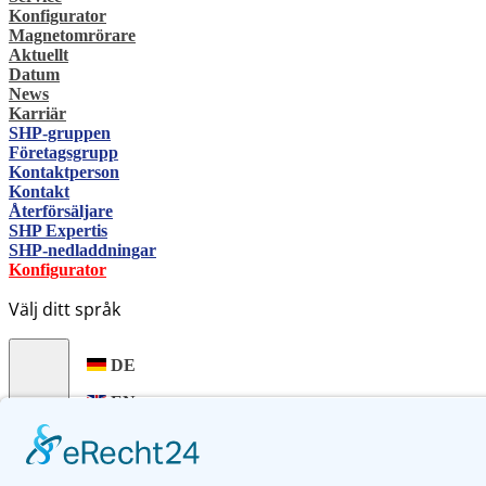
Konfigurator
Magnetomrörare
Aktuellt
Datum
News
Karriär
SHP-gruppen
Företagsgrupp
Kontaktperson
Kontakt
Återförsäljare
SHP Expertis
SHP-nedladdningar
Konfigurator
Välj ditt språk
DE
EN
PL
FR