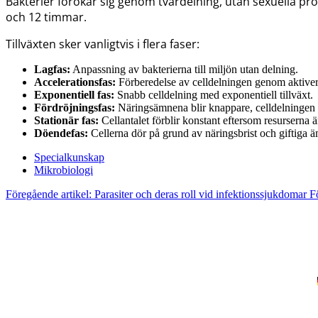
Bakterier förökar sig genom tvärdelning, utan sexuella pr
och 12 timmar.
Tillväxten sker vanligtvis i flera faser:
Lagfas:
Anpassning av bakterierna till miljön utan delning.
Accelerationsfas:
Förberedelse av celldelningen genom aktive
Exponentiell fas:
Snabb celldelning med exponentiell tillväxt.
Fördröjningsfas:
Näringsämnena blir knappare, celldelningen s
Stationär fas:
Cellantalet förblir konstant eftersom resurserna 
Döendefas:
Cellerna dör på grund av näringsbrist och giftiga 
Specialkunskap
Mikrobiologi
Föregående artikel: Parasiter och deras roll vid infektionssjukdomar
F