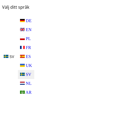
Välj ditt språk
DE
EN
PL
FR
ES
SV
UK
SV
NL
AR