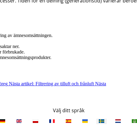
ocesser. Tiden för en delning (generationstid) varierar be
ring av ämnesomsättningen.
aktar ner.
är förbrukade.
ämnesomsättningsprodukter.
öreg
Nästa artikel: Filtrering av tilluft och frånluft
Nästa
Välj ditt språk