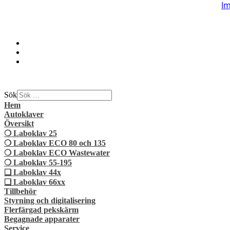
I
Sök
Hem
Autoklaver
Översikt
❍ Laboklav 25
❍ Laboklav ECO 80 och 135
❍ Laboklav ECO Wastewater
❍ Laboklav 55-195
❏ Laboklav 44x
❏ Laboklav 66xx
Tillbehör
Styrning och digitalisering
Flerfärgad pekskärm
Begagnade apparater
Service