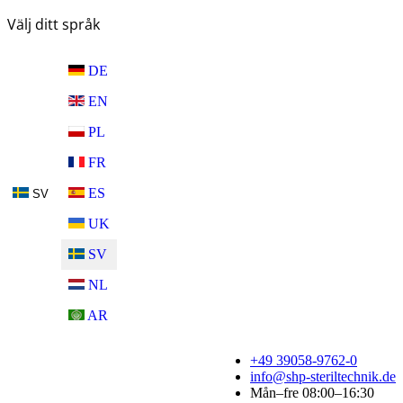
Välj ditt språk
DE
EN
PL
FR
ES
SV
UK
SV
NL
AR
+49 39058-9762-0
info@shp-steriltechnik.de
Mån–fre 08:00–16:30