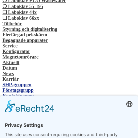
❍ Laboklav ECO Wastewater
❍ Laboklav 55-195
❏ Laboklav 44x
❏ Laboklav 66xx
Tillbehör
Styrning och digitalisering
Flerfärgad pekskärm
Begagnade apparater
Service
Konfigurator
Magnetomrörare
Aktuellt
Datum
News
Karriär
SHP-gruppen
Företagsgrupp
Kontaktperson
Kontakt
Återförsäljare
SHP Expertis
SHP-nedladdningar
Konfigurator
Välj ditt språk