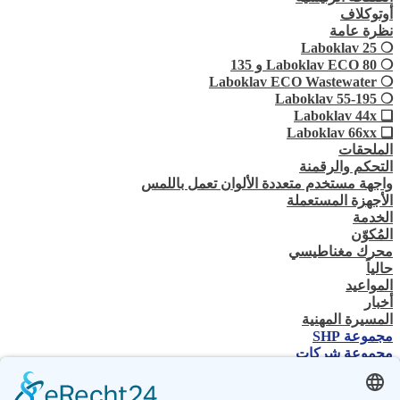
أوتوكلاف
نظرة عامة
❍ Laboklav 25
❍ Laboklav ECO 80 و 135
❍ Laboklav ECO Wastewater
❍ Laboklav 55-195
❏ Laboklav 44x
❏ Laboklav 66xx
الملحقات
التحكم والرقمنة
واجهة مستخدم متعددة الألوان تعمل باللمس
الأجهزة المستعملة
الخدمة
المُكوّن
محرك مغناطيسي
حالياً
المواعيد
أخبار
المسيرة المهنية
مجموعة SHP
مجموعة شركات
جهة الاتصال
اتصل بنا