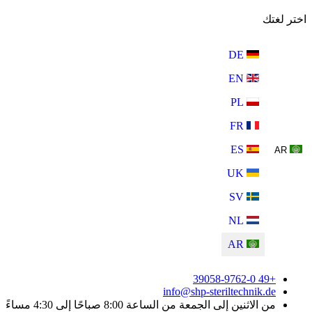
اختر لغتك
DE
EN
PL
FR
ES
AR
UK
SV
NL
AR
+49 39058-9762-0
info@shp-steriltechnik.de
من الاثنين إلى الجمعة من الساعة 8:00 صباحًا إلى 4:30 مساءً