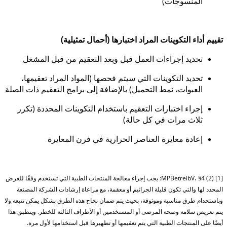
المنسوجات)
تقييم أداء التكوينات المراد اختبارها (أحمال تمثيلية)
تحديد إجراءات العمل قبل وبعد التعقيم من قبل المشغل
تحديد التكوينات التي سيتم فحصها (المواد المراد تعقيمها،
العبوات، نمط التحميل) بالإضافة إلى برامج التعقيم ذات الصلة
إجراء اختبارات التعقيم باستخدام التكوينات المحددة (تكرر
ثلاث مرات في كل حالة)
إعادة معايرة العناصر الحرارية في فرن المعايرة
[1] MPBetreibV، §4 (2): يجب إجراء معالجة المنتجات الطبية التي تستخدم وفقًا للغرض
المحدد لها والتي تكون قليلة الجراثيم أو معقمة، مع مراعاة إرشادات الشركة المصنعة
وباستخدام طرق مناسبة وموثوقة، بحيث يتم ضمان نجاح هذه الطرق بشكل يمكن تتبعه ولا
يتم تعريض سلامة وصحة المرضى أو المستخدمين أو الأطراف الثالثة للخطر. وينطبق هذا
أيضًا على المنتجات الطبية التي يتم تعقيمها أو تطهيرها قبل استخدامها لأول مرة.