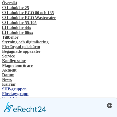
Översikt
❍ Laboklav 25
❍ Laboklav ECO 80 och 135
❍ Laboklav ECO Wastewater
❍ Laboklav 55-195
❏ Laboklav 44x
❏ Laboklav 66xx
Tillbehör
Styrning och digitalisering
Flerfärgad pekskärm
Begagnade apparater
Service
Konfigurator
Magnetomrörare
Aktuellt
Datum
News
Karriär
SHP-gruppen
Företagsgrupp
Kontaktperson
Kontakt
Återförsäljare
SHP Expertis