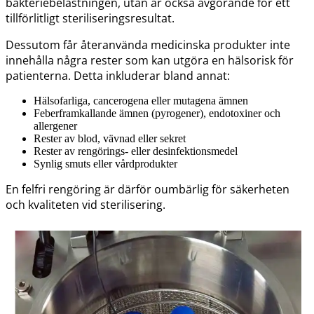
bakteriebelastningen, utan är också avgörande för ett
tillförlitligt steriliseringsresultat.
Dessutom får återanvända medicinska produkter inte
innehålla några rester som kan utgöra en hälsorisk för
patienterna. Detta inkluderar bland annat:
Hälsofarliga, cancerogena eller mutagena ämnen
Feberframkallande ämnen (pyrogener), endotoxiner och
allergener
Rester av blod, vävnad eller sekret
Rester av rengörings- eller desinfektionsmedel
Synlig smuts eller vårdprodukter
En felfri rengöring är därför oumbärlig för säkerheten
och kvaliteten vid sterilisering.