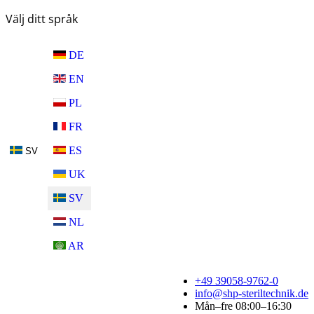
Välj ditt språk
DE
EN
PL
FR
ES
SV
UK
SV
NL
AR
+49 39058-9762-0
info@shp-steriltechnik.de
Mån–fre 08:00–16:30