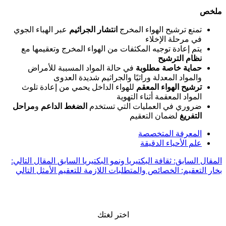
ملخص
تمنع ترشيح الهواء المخرج
انتشار الجراثيم
عبر الهباء الجوي
في مرحلة الإخلاء
يتم إعادة توجيه المكثفات من الهواء المخرج وتعقيمها مع
نظام الترشيح
حماية خاصة
مطلوبة
في حالة المواد المسببة للأمراض
والمواد المعدلة وراثيًا والجراثيم شديدة العدوى
ترشيح الهواء المعقم
للهواء الداخل يحمي من إعادة تلوث
المواد المعقمة أثناء التهوية
ضروري في العمليات التي تستخدم
الضغط الداعم
و
مراحل
التفريغ
لضمان التعقيم
المعرفة المتخصصة
علم الأحياء الدقيقة
المقال السابق: ثقافة البكتيريا ونمو البكتيريا
السابق
المقال التالي:
بخار التعقيم: الخصائص والمتطلبات اللازمة للتعقيم الأمثل
التالي
اختر لغتك