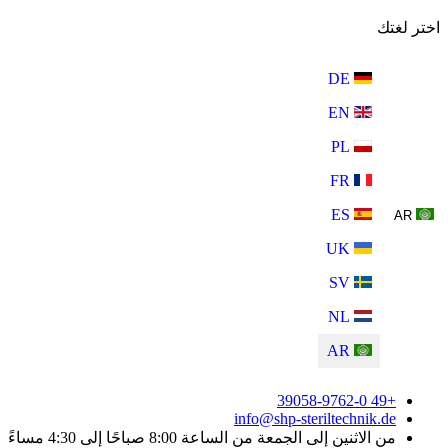
اختر لغتك
DE
EN
PL
FR
ES
AR
UK
SV
NL
AR
+49 39058-9762-0
info@shp-steriltechnik.de
من الاثنين إلى الجمعة من الساعة 8:00 صباحًا إلى 4:30 مساءً