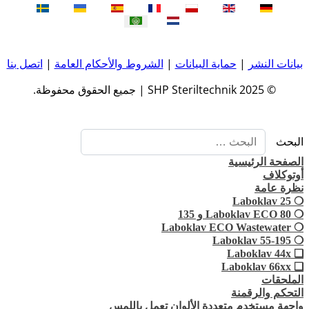
بيانات النشر
|
حماية البيانات
|
الشروط والأحكام العامة
|
اتصل بنا
© 2025 SHP Steriltechnik | جميع الحقوق محفوظة.
البحث
الصفحة الرئيسية
أوتوكلاف
نظرة عامة
❍ Laboklav 25
❍ Laboklav ECO 80 و 135
❍ Laboklav ECO Wastewater
❍ Laboklav 55-195
❏ Laboklav 44x
❏ Laboklav 66xx
الملحقات
التحكم والرقمنة
واجهة مستخدم متعددة الألوان تعمل باللمس