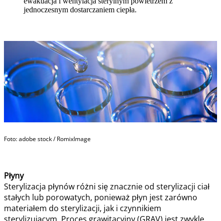
ewakuacja i wentylacja sterylnym powietrzem z
jednoczesnym dostarczaniem ciepła.
Foto: adobe stock / RomixImage
Płyny
Sterylizacja płynów różni się znacznie od sterylizacji ciał
stałych lub porowatych, ponieważ płyn jest zarówno
materiałem do sterylizacji, jak i czynnikiem
sterylizującym. Proces grawitacyjny (GRAV) jest zwykle