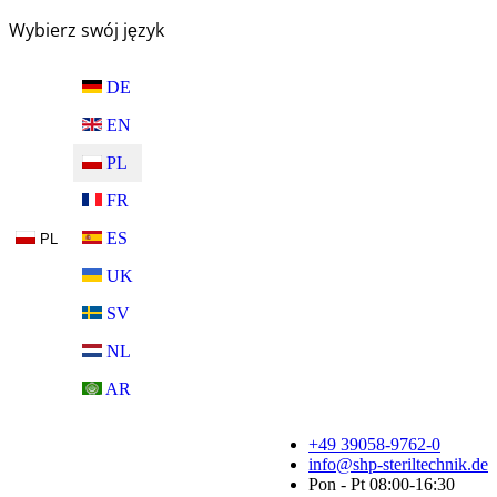
Wybierz swój język
DE
EN
PL
FR
ES
PL
UK
SV
NL
AR
+49 39058-9762-0
info@shp-steriltechnik.de
Pon - Pt 08:00-16:30