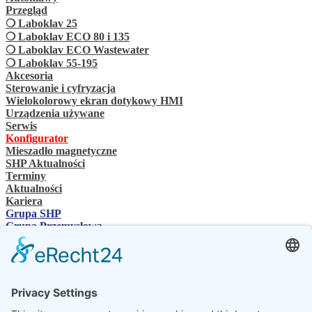
Przegląd
❍ Laboklav 25
❍ Laboklav ECO 80 i 135
❍ Laboklav ECO Wastewater
❍ Laboklav 55-195
Akcesoria
Sterowanie i cyfryzacja
Wielokolorowy ekran dotykowy HMI
Urządzenia używane
Serwis
Konfigurator
Mieszadło magnetyczne
SHP Aktualności
Terminy
Aktualności
Kariera
Grupa SHP
Grupa Przemysłowa
Osoba kontaktowa
Kontakt
Sprzedawcy specjalistyczni
SHP Wiedza specjalistyczna
Pliki do pobrania SHP