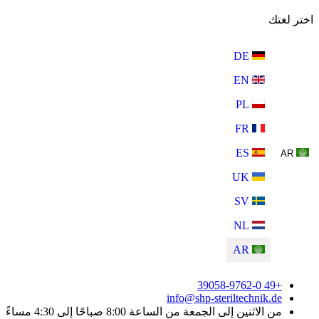
اختر لغتك
DE
EN
PL
FR
ES
AR
UK
SV
NL
AR
+49 39058-9762-0
info@shp-steriltechnik.de
من الاثنين إلى الجمعة من الساعة 8:00 صباحًا إلى 4:30 مساءً