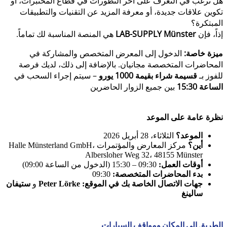
هل ترغب في التعرف على آخر التطورات في قطاع المختبرات، أو
تكوين علاقات جديدة، أو معرفة المزيد عن التقنيات والتطبيقات
المبتكرة؟
إذاً، فإن
LAB-SUPPLY Münster
هي المنصة المناسبة لك تماماً.
ميزة خاصة:
الدخول إلى المعرض المتخصص والمشاركة في
المحاضرات المتخصصة مجانيان. بالإضافة إلى ذلك، لديك فرصة
للفوز بـ
قسيمة شراء بقيمة 1000 يورو
– سيتم إجراء السحب في
الساعة 15:30
بين جميع الزوار الحاضرين
نظرة عامة على الموعد
الموعد؟
الثلاثاء، 28 أبريل 2026
أين؟
مركز المعارض والمؤتمرات Halle Münsterland GmbH،
Albersloher Weg 32، 48155 Münster
أوقات العمل:
09:30 – 15:30 (الدخول من الساعة 09:00)
بدء المحاضرات المتخصصة:
09:30
جهات الاتصال الخاصة بك في الموقع:
Peter Lörke
و
ستيفان
سالينغ
الطريق إلى المكان ومواقف السيارات