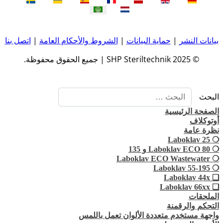
بيانات النشر
|
حماية البيانات
|
الشروط والأحكام العامة
|
اتصل بنا
© 2025 SHP Steriltechnik | جميع الحقوق محفوظة.
البحث
الصفحة الرئيسية
أوتوكلاف
نظرة عامة
❍ Laboklav 25
❍ Laboklav ECO 80 و 135
❍ Laboklav ECO Wastewater
❍ Laboklav 55-195
❏ Laboklav 44x
❏ Laboklav 66xx
الملحقات
التحكم والرقمنة
واجهة مستخدم متعددة الألوان تعمل باللمس