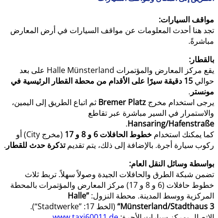
مواقف السيارات:
تجد هنا أحدث المعلومات عن مواقف السيارات في أرض المعارض
مباشرةً.
بالقطار:
يقع مركز المعارض والمؤتمرات Halle Münsterland على بعد
حوالي
15 دقيقة سيرًا على الأقدام من محطة القطار الرئيسية في
مونستر
.
يرجى استخدام مخرج
Bremer Platz
ثم اتباع الطريق إلى اليمين،
والاستمرار في السير مباشرة عبر تقاطع
.
Hansaring/Hafenstraße
كما يمكنك استخدام
خطوط الحافلات 6 و 8 و 17
(مخرج City) أو
ركوب سيارة أجرة. بالإضافة إلى ذلك، يتم تقديم
تذكرة حدث للقطار
.
بواسطة وسائل النقل العام:
تضمن شبكة الطرق والحافلات الجيدة وصولاً سهلاً. تربط ثلاث
خطوط حافلات (6 و 8 و 17) مركز المعارض والمؤتمرات بالمحطة
المركزية ووسط المدينة. محطة النزول:
”Halle
Münsterland/Stadthaus 3“
(الخط 17: ”Stadtwerke“).
الاتصال بمركز سيارات الأجرة:
www.taxi60011.de