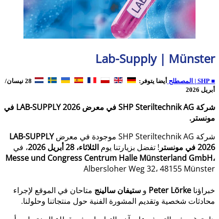
Lab-Supply | Münster
■ SHP | المصطلح
أيضا يتوفر:
28 نيسان/
أبريل 2026
شركة SHP Steriltechnik AG في معرض LAB-SUPPLY 2026 في
مونستر.
شركة SHP Steriltechnik AG موجودة في معرض
LAB-SUPPLY
2026 في مونستر
! تفضل بزيارتنا يوم
الثلاثاء، 28 أبريل 2026
، في
Messe und Congress Centrum Halle Münsterland GmbH،
Albersloher Weg 32، 48155 Münster
خبراؤنا
Peter Lörke
و
ستيفان سالينج
متاحان في الموقع لإجراء
محادثات شخصية وتقديم المشورة الفنية حول منتجاتنا وحلولنا.