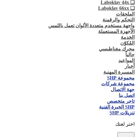
❏ Laboklav 44x
❏ Laboklav 66xx
الملحقات
التحكم والرقمنة
واجهة مستخدم متعددة الألوان تعمل باللمس
الأجهزة المستعملة
الخدمة
المُكوّن
محرك مغناطيسي
حالياً
المواعيد
أخبار
المسيرة المهنية
مجموعة SHP
مجموعة شركات
جهة الاتصال
اتصل بنا
تاجر متخصص
SHP الخبرة الفنية
تنزيلات SHP
اختر لغتك