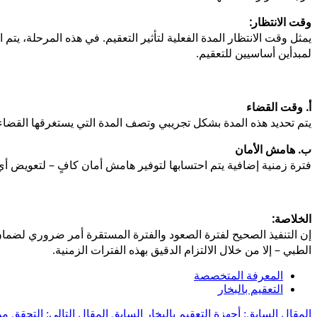
وقت الانتظار:
يمثل وقت الانتظار المدة الفعلية لتأثير التعقيم. في هذه المرحلة، يت
لمبدأين أساسيين للتعقيم.
أ. وقت القضاء
يتم تحديد هذه المدة بشكل تجريبي وتصف المدة التي يستغرقها الق
ب. هامش الأمان
فترة زمنية إضافية يتم احتسابها لتوفير هامش أمان كافٍ – لتعويض أي 
الخلاصة:
إن التنفيذ الصحيح لفترة الصعود والفترة المستقرة أمر ضروري لضمان
الطبي – إلا من خلال الالتزام الدقيق بهذه الفترات الزمنية.
المعرفة المتخصصة
التعقيم بالبخار
المقال السابق: أجهزة التعقيم بالبخار
السابق
المقال التالي: التحقق 