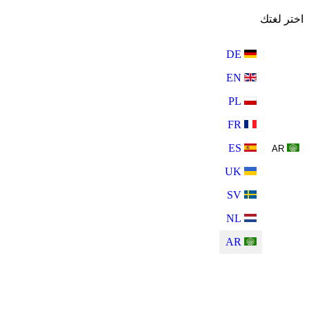
اختر لغتك
DE
EN
PL
FR
ES
AR
UK
SV
NL
AR