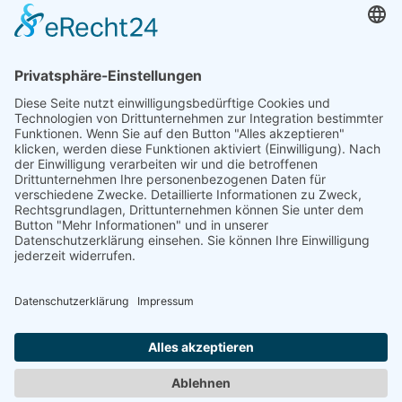
Unternehmensgruppe
Ansprechpartner
Kontakt
Fachhändler
SHP Fachwissen
SHP FAQ´s
SHP Downloads
Konfigurator
Sprache auswählen
DE
EN
PL
FR
ES
DE
UK
SV