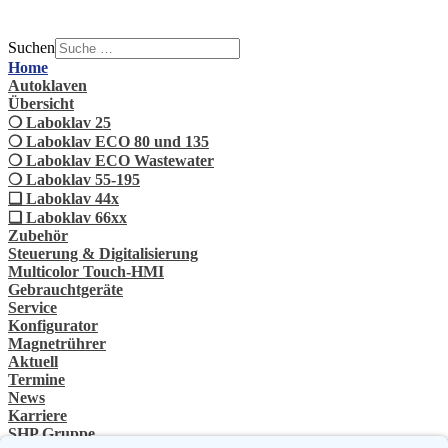
Suchen
Home
Autoklaven
Übersicht
❍ Laboklav 25
❍ Laboklav ECO 80 und 135
❍ Laboklav ECO Wastewater
❍ Laboklav 55-195
❏ Laboklav 44x
❏ Laboklav 66xx
Zubehör
Steuerung & Digitalisierung
Multicolor Touch-HMI
Gebrauchtgeräte
Service
Konfigurator
Magnetrührer
Aktuell
Termine
News
Karriere
SHP Gruppe