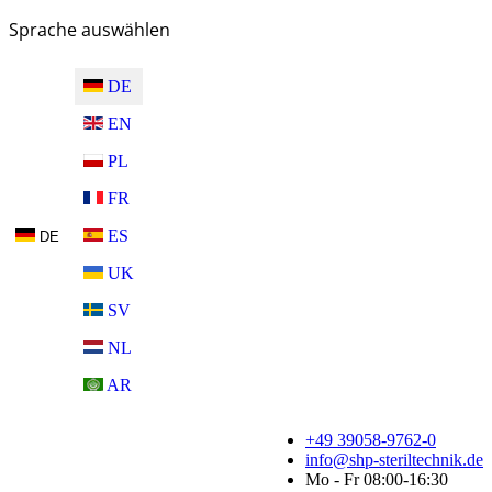
Sprache auswählen
DE
EN
PL
FR
ES
DE
UK
SV
NL
AR
+49 39058-9762-0
info@shp-steriltechnik.de
Mo - Fr 08:00-16:30