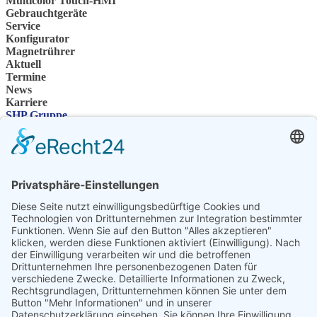
Multicolor Touch-HMI
Gebrauchtgeräte
Service
Konfigurator
Magnetrührer
Aktuell
Termine
News
Karriere
SHP Gruppe
Unternehmensgruppe
Ansprechpartner
Kontakt
Fachhändler
SHP Fachwissen
SHP FAQ´s
SHP Downloads
Konfigurator
Sprache auswählen
DE
EN