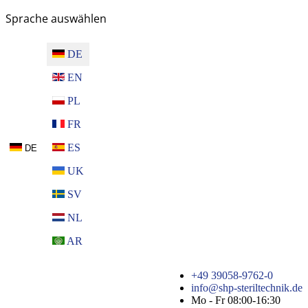
Sprache auswählen
DE
EN
PL
FR
ES
DE
UK
SV
NL
AR
+49 39058-9762-0
info@shp-steriltechnik.de
Mo - Fr 08:00-16:30