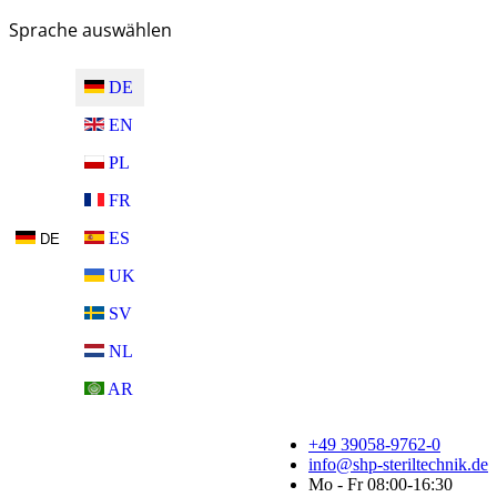
Sprache auswählen
DE
EN
PL
FR
ES
DE
UK
SV
NL
AR
+49 39058-9762-0
info@shp-steriltechnik.de
Mo - Fr 08:00-16:30