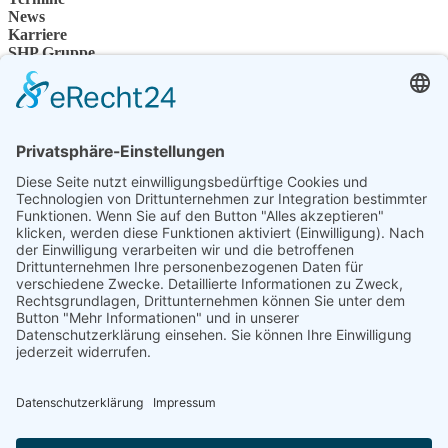
News
Karriere
SHP Gruppe
Unternehmensgruppe
Ansprechpartner
Kontakt
Fachhändler
SHP Fachwissen
SHP FAQ´s
SHP Downloads
Konfigurator
Sprache auswählen
DE
EN
PL
FR
ES
DE