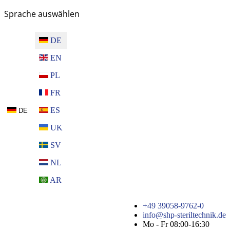
Sprache auswählen
DE
EN
PL
FR
ES
DE
UK
SV
NL
AR
+49 39058-9762-0
info@shp-steriltechnik.de
Mo - Fr 08:00-16:30