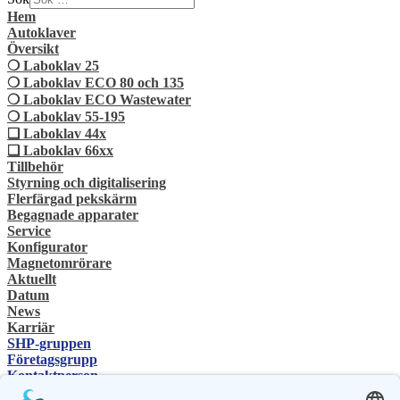
Hem
Autoklaver
Översikt
❍ Laboklav 25
❍ Laboklav ECO 80 och 135
❍ Laboklav ECO Wastewater
❍ Laboklav 55-195
❏ Laboklav 44x
❏ Laboklav 66xx
Tillbehör
Styrning och digitalisering
Flerfärgad pekskärm
Begagnade apparater
Service
Konfigurator
Magnetomrörare
Aktuellt
Datum
News
Karriär
SHP-gruppen
Företagsgrupp
Kontaktperson
Kontakt