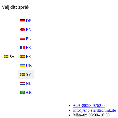
Välj ditt språk
DE
EN
PL
FR
ES
SV
UK
SV
NL
AR
+49 39058-9762-0
info@shp-steriltechnik.de
Mån–fre 08:00–16:30