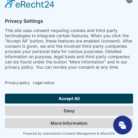
Återförsäljare
SHP Expertis
SHP-nedladdningar
Konfigurator
Välj ditt språk
DE
EN
PL
FR
ES
SV
UK
SV
NL
AR