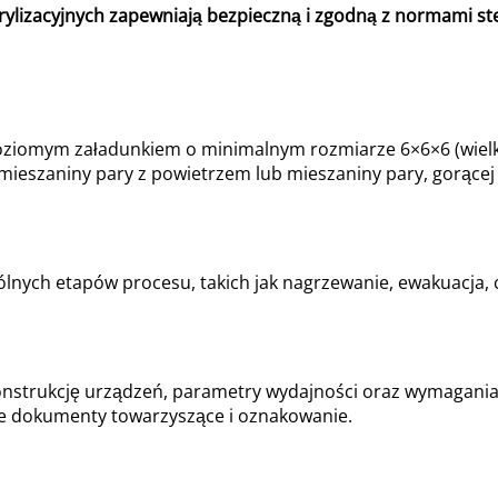
rylizacyjnych zapewniają bezpieczną i zgodną z normami st
ziomym załadunkiem o minimalnym rozmiarze 6×6×6 (wielkoś
ieszaniny pary z powietrzem lub mieszaniny pary, gorącej 
ólnych etapów procesu, takich jak nagrzewanie, ewakuacja, c
nstrukcję urządzeń, parametry wydajności oraz wymagania d
e dokumenty towarzyszące i oznakowanie.