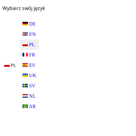
Wybierz swój język
DE
EN
PL
FR
ES
PL
UK
SV
NL
AR