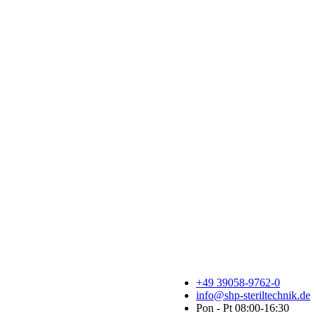
+49 39058-9762-0
info@shp-steriltechnik.de
Pon - Pt 08:00-16:30